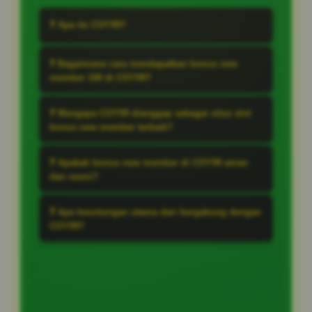
❓ Apa itu COY99?
COY99 adalah situs slot online
❓ Bagaimana cara mendapatkan bonus new
terpercaya yang menyediakan bonus
member 100 di COY99?
new member 100 persen di awal
Bonus new member bisa diklaim
dengan syarat TO (turn over) rendah,
❓ Mengapa COY99 dianggap sebagai situs slot
langsung melalui customer service
bonus new member terbaik?
cocok untuk pemain pemula yang
atau melalui situs resmi COY99,
ingin mendapatkan keuntungan
COY99 dikenal sebagai situs dengan
dengan melakukan deposit awal
❓ Apakah bonus new member di COY99 aman
lebih.
provider slot terlengkap dan
dan resmi?
sebesar 25 ribu yang akan
berlisensi resmi dari Pagcor, serta
mendapatkan tambahan 25 ribu
Ya, situs COY99 beroperasi di bawah
sering memberikan kemenangan
❓ Apa keuntungan utama dari bergabung dengan
sebagai bonus.
lisensi resmi Pagcor, yang menjamin
COY99?
jackpot terbesar. Banyak pemain
keamanan dan legalitas dari setiap
mengandalkannya karena TO hanya
Keuntungan utamanya adalah
promosi yang ditawarkan kepada
7x, sangat ringan dibanding situs
kemudahan mendapatkan bonus,
member.
lain.
syarat TO ringan, banyak pilihan