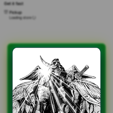
Get it fast
COY99:
COY9
Slot
Slot
Pickup
Bonus
Bonu
Loading store
New
New
Member
Mem
100
100
Di
Di
Awal
Awal
To
To
Kecil
Kecil
COY99: Slot Bonus New
7x
7x
Member 100 Di Awal To Kecil
5x
5x
7x 5x 3x Depo 25 Bonus 25
3x
3x
Depo
Dep
COY99 penyedia situs slot bonus new
25
25
member 100 di awal dengan TO kecil 3x
Bonus
Bonu
25
25
5x 7x dan depo 25 bonus 25 hanya di
slot gacor hari ini terbaru 2026
COY99 adalah sebuah link situs slot
bonus