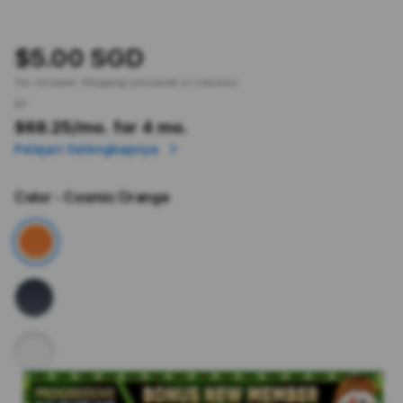
$5.00 SGD
Tax included.
Shipping
calculated at checkout.
or
$68.25
/mo. for 4 mo.
Pelajari Selengkapnya
Color
- Cosmic Orange