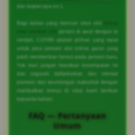
dan terpercaya no 1.
Bagi kalian yang mencari situs slot
bonus
new member 100
persen di awal dengan to
rendah, COY99 adalah pilihan yang tepat
untuk para pemain slot online gacor yang
pasti memberikan bonus pada pemain baru,
Yuk mari jangan lewatkan kesempatan ini
dan segarah daftarkarkan dan nikmati
promosi dan keuntungan maksimal dengan
manfaatkan bonus di situs kami berikan
kepanda kalian.
FAQ — Pertanyaan
Umum