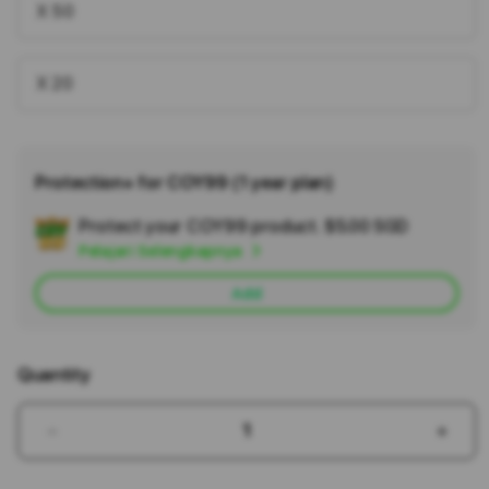
X 50
X 20
Protection+ for COY99 (1 year plan)
Protect your COY99 product.
$5.00 SGD
Add
Pelajari Selengkapnya
Apple
Care
Add
Quantity
Decrease
Incr
quantity
quant
for
for