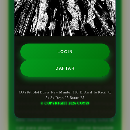
new member
100 persen di awal terpercaya
yang memberikan TO atau turn over kecil di
awal, dengan depo 25 bonus 25, kalian
bisa mendapatkan bonus new member ini
bisa claim melalui CS kami atau di situs
slot gacor hari ini gampang menang resmi,
LOGIN
yang mempunyai provider judi slot
terlengkap maxwin berlisensi
Pagcor
resmi
DAFTAR
terbaru.
Keuntungan bermain di situs bonus new
COY99: Slot Bonus New Member 100 Di Awal To Kecil 7x
member terbaik dan terbesar no 1 di server
5x 3x Depo 25 Bonus 25
indonesia paling terbukti dengan berbagai
© COPYRIGHT 2026 COY99
kemenangan jackpot terbesar di slot bonus
new member 100 di awal to 7x yang suka di
cari para player
slot gacor
online terupdate